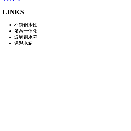
LINKS
不锈钢水性
箱泵一体化
玻璃钢水箱
保温水箱
福州彭博环保科技有限公司
地址：福州仓山区南江滨西大道三盛滨江国际
电话：13075966322
福州彭博环保科技有限公司
（
www.fzshuixiang.com
）
陈先生：13075966322
电话：0591-87448025
Q Q：422081433