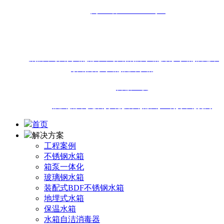
备案号：
闽ICP备16013438号-4
地址：福州市闽侯县南通镇商贸大道18号东南国际建材城1-
18#111店面
热搜：
消防不锈钢水箱
,
南平不锈钢消防水箱
,
方形水箱
,
福建不
锈钢方形水箱
,
福州水箱
技术支持：
百诚互联
城市站点：
福州
,
南平
,
龙岩
,
宁德
,
漳州
,
莆田
,
三明
,
泉州
,
厦门
首页
解决方案
工程案例
不锈钢水箱
箱泵一体化
玻璃钢水箱
装配式BDF不锈钢水箱
地埋式水箱
保温水箱
水箱自洁消毒器