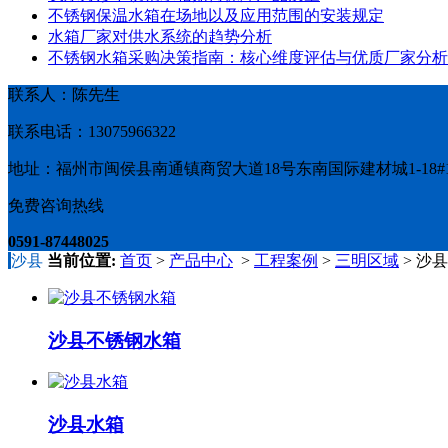
不锈钢保温水箱在场地以及应用范围的安装规定
水箱厂家对供水系统的趋势分析
不锈钢水箱采购决策指南：核心维度评估与优质厂家分析
联系人：陈先生
联系电话：13075966322
地址：福州市闽侯县南通镇商贸大道18号东南国际建材城1-18#1
免费咨询热线
0591-87448025
沙县
当前位置:
首页
>
产品中心
>
工程案例
>
三明区域
> 沙县
沙县不锈钢水箱
沙县水箱