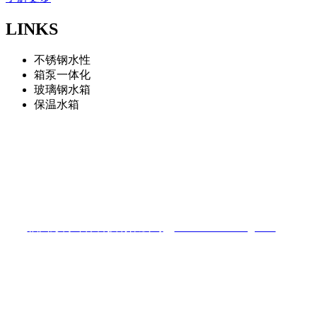
LINKS
不锈钢水性
箱泵一体化
玻璃钢水箱
保温水箱
福州彭博环保科技有限公司
地址：福州仓山区南江滨西大道三盛滨江国际
电话：13075966322
福州彭博环保科技有限公司
（
www.fzshuixiang.com
）
陈先生：13075966322
电话：0591-87448025
Q Q：422081433