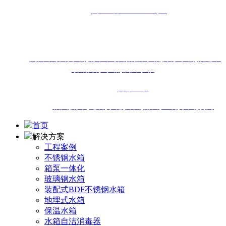
备案号：
闽ICP备16013438号-4
地址：福州市闽侯县南通镇商贸大道18号东南国际建材城1-
18#111店面
热搜：
消防不锈钢水箱
,
南平不锈钢消防水箱
,
方形水箱
,
福建不
锈钢方形水箱
,
福州水箱
技术支持：
百诚互联
城市站点：
福州
,
南平
,
龙岩
,
宁德
,
漳州
,
莆田
,
三明
,
泉州
,
厦门
首页
解决方案
工程案例
不锈钢水箱
箱泵一体化
玻璃钢水箱
装配式BDF不锈钢水箱
地埋式水箱
保温水箱
水箱自洁消毒器