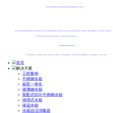
备案号：
闽ICP备16013438号-4
地址：福州市闽侯县南通镇商贸大道18号东南国际建材城1-
18#111店面
热搜：
消防不锈钢水箱
,
南平不锈钢消防水箱
,
方形水箱
,
福建不
锈钢方形水箱
,
福州水箱
技术支持：
百诚互联
城市站点：
福州
,
南平
,
龙岩
,
宁德
,
漳州
,
莆田
,
三明
,
泉州
,
厦门
首页
解决方案
工程案例
不锈钢水箱
箱泵一体化
玻璃钢水箱
装配式BDF不锈钢水箱
地埋式水箱
保温水箱
水箱自洁消毒器