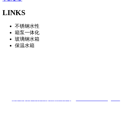
LINKS
不锈钢水性
箱泵一体化
玻璃钢水箱
保温水箱
福州彭博环保科技有限公司
地址：福州仓山区南江滨西大道三盛滨江国际
电话：13075966322
福州彭博环保科技有限公司
（
www.fzshuixiang.com
）
陈先生：13075966322
电话：0591-87448025
Q Q：422081433