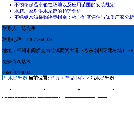
不锈钢保温水箱在场地以及应用范围的安装规定
水箱厂家对供水系统的趋势分析
不锈钢水箱采购决策指南：核心维度评估与优质厂家分析
联系人：陈先生
联系电话：13075966322
地址：福州市闽侯县南通镇商贸大道18号东南国际建材城1-18#1
免费咨询热线
0591-87448025
污水提升器
当前位置:
首页
>
产品中心
> 污水提升器
首页
产品中心
不锈钢水箱
箱泵一
福州彭博环保科技有限公司
（
www.fzshuixiang.com
）
陈先生：13075966322 电话：0591-87448025
Q Q：422081433 备案号：
闽ICP备16013438号-4
地址：福州市闽侯县南通镇商贸大道18号东南国际建材城1-18#1
热搜：
消防不锈钢水箱
,
南平不锈钢消防水箱
,
方形水箱
,
福建不