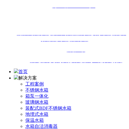
备案号：
闽ICP备16013438号-4
地址：福州市闽侯县南通镇商贸大道18号东南国际建材城1-
18#111店面
热搜：
消防不锈钢水箱
,
南平不锈钢消防水箱
,
方形水箱
,
福建不
锈钢方形水箱
,
福州水箱
技术支持：
百诚互联
城市站点：
福州
,
南平
,
龙岩
,
宁德
,
漳州
,
莆田
,
三明
,
泉州
,
厦门
首页
解决方案
工程案例
不锈钢水箱
箱泵一体化
玻璃钢水箱
装配式BDF不锈钢水箱
地埋式水箱
保温水箱
水箱自洁消毒器