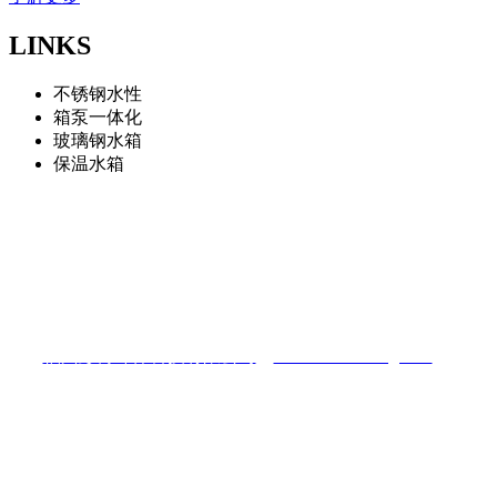
LINKS
不锈钢水性
箱泵一体化
玻璃钢水箱
保温水箱
福州彭博环保科技有限公司
地址：福州仓山区南江滨西大道三盛滨江国际
电话：13075966322
福州彭博环保科技有限公司
（
www.fzshuixiang.com
）
陈先生：13075966322
电话：0591-87448025
Q Q：422081433