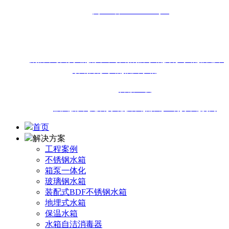
备案号：
闽ICP备16013438号-4
地址：福州市闽侯县南通镇商贸大道18号东南国际建材城1-
18#111店面
热搜：
消防不锈钢水箱
,
南平不锈钢消防水箱
,
方形水箱
,
福建不
锈钢方形水箱
,
福州水箱
技术支持：
百诚互联
城市站点：
福州
,
南平
,
龙岩
,
宁德
,
漳州
,
莆田
,
三明
,
泉州
,
厦门
首页
解决方案
工程案例
不锈钢水箱
箱泵一体化
玻璃钢水箱
装配式BDF不锈钢水箱
地埋式水箱
保温水箱
水箱自洁消毒器