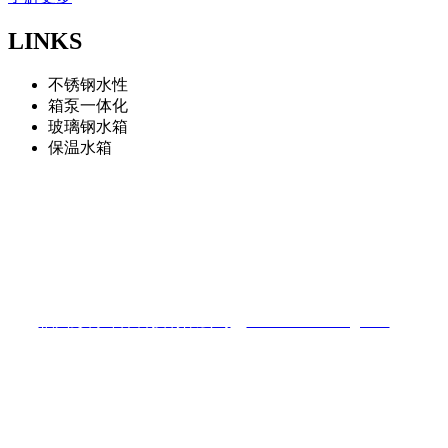
LINKS
不锈钢水性
箱泵一体化
玻璃钢水箱
保温水箱
福州彭博环保科技有限公司
地址：福州仓山区南江滨西大道三盛滨江国际
电话：13075966322
福州彭博环保科技有限公司
（
www.fzshuixiang.com
）
陈先生：13075966322
电话：0591-87448025
Q Q：422081433