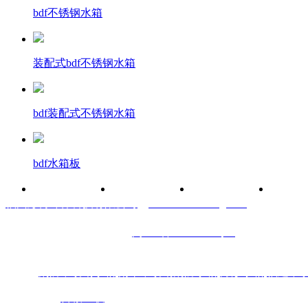
bdf不锈钢水箱
装配式bdf不锈钢水箱
bdf装配式不锈钢水箱
bdf水箱板
首页
产品中心
不锈钢水箱
箱泵一
福州彭博环保科技有限公司
（
www.fzshuixiang.com
）
陈先生：13075966322 电话：0591-87448025
Q Q：422081433 备案号：
闽ICP备16013438号-4
地址：福州市闽侯县南通镇商贸大道18号东南国际建材城1-18#1
热搜：
消防不锈钢水箱
,
南平不锈钢消防水箱
,
方形水箱
,
福建不
技术支持：
百诚互联