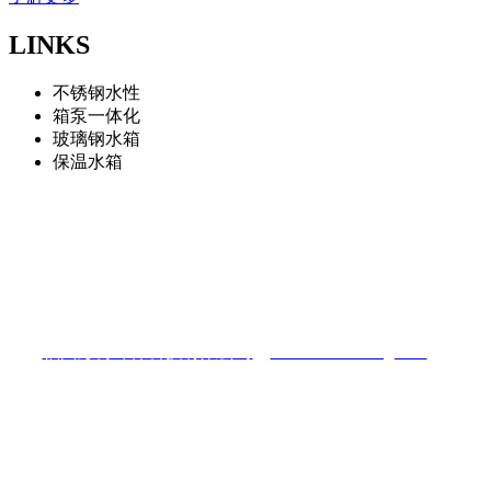
LINKS
不锈钢水性
箱泵一体化
玻璃钢水箱
保温水箱
福州彭博环保科技有限公司
地址：福州仓山区南江滨西大道三盛滨江国际
电话：13075966322
福州彭博环保科技有限公司
（
www.fzshuixiang.com
）
陈先生：13075966322
电话：0591-87448025
Q Q：422081433