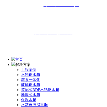
备案号：
闽ICP备16013438号-4
地址：福州市闽侯县南通镇商贸大道18号东南国际建材城1-
18#111店面
热搜：
消防不锈钢水箱
,
南平不锈钢消防水箱
,
方形水箱
,
福建不
锈钢方形水箱
,
福州水箱
技术支持：
百诚互联
城市站点：
福州
,
南平
,
龙岩
,
宁德
,
漳州
,
莆田
,
三明
,
泉州
,
厦门
首页
解决方案
工程案例
不锈钢水箱
箱泵一体化
玻璃钢水箱
装配式BDF不锈钢水箱
地埋式水箱
保温水箱
水箱自洁消毒器